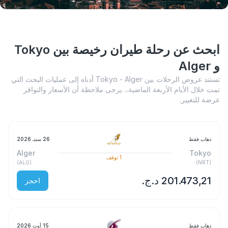
ابحث عن رحلة طيران رخيصة بين Tokyo
و Alger
تستند عروض الرحلات بين Tokyo - Alger أدناه إلى عمليات البحث التي
تمت خلال الأيام الأربعة الماضية،. يرجى ملاحظة أن الأسعار والتوافر
عرضة للتغيير.
ذهاب فقط
26 سبتـ 2026
Alger
Tokyo
1
توقف
)
ALG
(
)
NRT
(
احجز
ذهاب فقط
15 أوت 2026