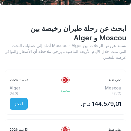
ابحث عن رحلة طيران رخيصة بين
Moscou و Alger
تستند عروض الرحلات بين Moscou - Alger أدناه إلى عمليات البحث
التي تمت خلال الأيام الأربعة الماضية،. يرجى ملاحظة أن الأسعار والتوافر
عرضة للتغيير.
ذهاب فقط
23 سبتـ 2026
Alger
Moscou
مباشرة
)
ALG
(
)
SVO
(
احجز
ذهاب فقط
13 سبتـ 2026