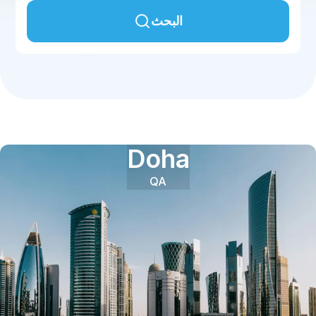
البحث
Doha
QA