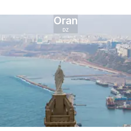
Oran
DZ