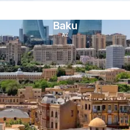
Baku
AZ